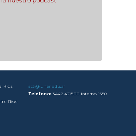
há nuestro podcast
e Ríos
scti@.uner.edu.ar
Teléfono:
3442 421500 Interno 1558
tre Ríos