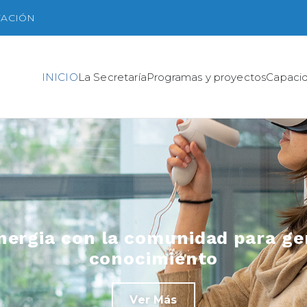
VACIÓN
INICIO
La Secretaría
Programas y proyectos
Capaci
nergia con la comunidad para gen
conocimiento
Ver Más